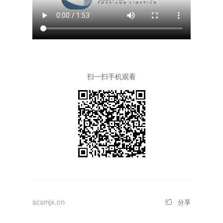
北京
社会招聘
电气火灾监控系统
四川
校园招聘
气体灭火系统
重庆
扫一扫手机观看
江苏
浙江
河北
河南
湖北
scsmjx.cn
分享
湖南