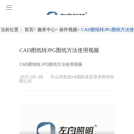
凯发k8国际首页登录
首页
当前位置：
首页
>
服务中心
>
操作视频
>
CAD图纸转JPG图纸方法
关于凯发k8国际首页登录
CAD图纸转JPG图纸方法使用视频
产品中心
CAD图纸转JPG图纸方法使用视频
工程案例
消防应急照明和疏散指示系统
2021-05-28
中山市凯发k8国际首页登录照明有
限公司
新闻中心
火灾自动报警系统
广东
服务中心
消防应急灯具
广西
凯发k8国际首页登录动态
火灾自动报警系统产品
联系凯发k8国际首页登录
智能感应产品
福建
行业资讯
操作视频
防火门监控系统
加入凯发k8国际首页登录
上海
消防设备电源监控系统