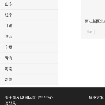
山东
辽宁
两江新区北
甘肃
北京
陕西
宁夏
青海
海南
新疆
关于凯发k8国际首
产品中心
解决方案
页登录