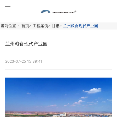
凯发k8国际首页登录
首页
当前位置：
首页
>
工程案例
>
甘肃
>
兰州粮食现代产业园
关于凯发k8国际首页登录
兰州粮食现代产业园
产品中心
工程案例
消防应急照明和疏散指示系统
2023-07-25 15:39:41
新闻中心
火灾自动报警系统
广东
服务中心
消防应急灯具
广西
凯发k8国际首页登录动态
火灾自动报警系统产品
联系凯发k8国际首页登录
智能感应产品
福建
行业资讯
操作视频
防火门监控系统
加入凯发k8国际首页登录
上海
消防设备电源监控系统