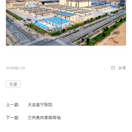
北京
社会招聘
电气火灾监控系统
四川
校园招聘
气体灭火系统
重庆
江苏
scsmjx.cn
分享
浙江
甘肃
河北
河南
上一篇:
大连嘉宁医院
湖北
下一篇:
兰州奥特莱斯商场
湖南