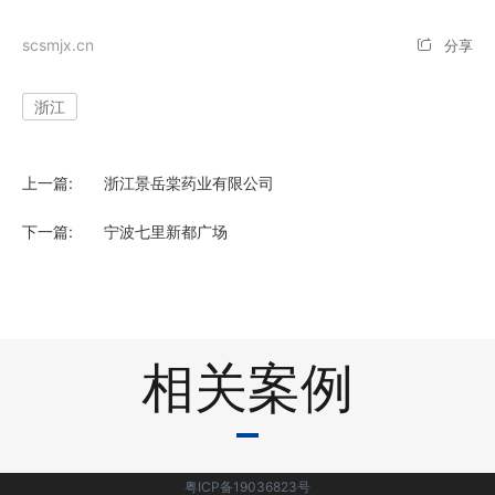
scsmjx.cn
分享
安徽
浙江
江西
吉林
上一篇:
浙江景岳棠药业有限公司
山东
下一篇:
宁波七里新都广场
辽宁
甘肃
相关案例
陕西
宁夏
粤ICP备19036823号