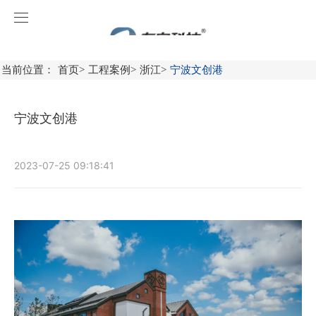
凯发k8国际首页登录
首页
当前位置：
首页
>
工程案例
>
浙江
>
宁波文创港
关于凯发k8国际首页登录
宁波文创港
产品中心
工程案例
消防应急照明和疏散指示系统
2023-07-25 09:18:41
新闻中心
火灾自动报警系统
广东
服务中心
消防应急灯具
广西
凯发k8国际首页登录动态
火灾自动报警系统产品
联系凯发k8国际首页登录
智能感应产品
福建
行业资讯
操作视频
防火门监控系统
加入凯发k8国际首页登录
上海
消防设备电源监控系统